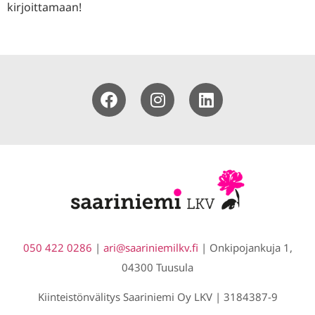
kirjoittamaan!
050 422 0286
|
s@ira
niraa
limei
if.vk
| Onkipojankuja 1,
04300 Tuusula
Kiinteistönvälitys Saariniemi Oy LKV | 3184387-9